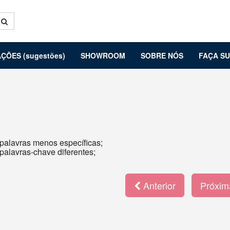
ÇÕES (sugestões)
SHOWROOM
SOBRE NÓS
FAÇA S
 palavras menos específicas;
 palavras-chave diferentes;
Anterior
Próxi