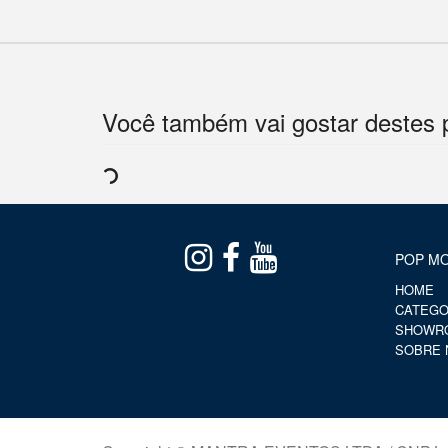
Você também vai gostar destes 
POP MO
HOME
CATEGO
SHOWR
SOBRE 