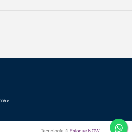
00h e
Tecnologia ©
Estoque NOW
.