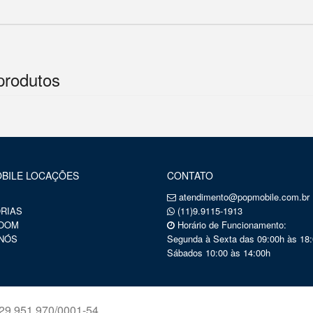
produtos
BILE LOCAÇÕES
CONTATO
atendimento@popmobile.com.br
RIAS
(11)9.9115-1913
OOM
Horário de Funcionamento:
NÓS
Segunda à Sexta das 09:00h às 18:
Sábados 10:00 às 14:00h
9.951.970/0001-54