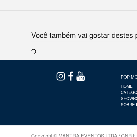
Você também vai gostar destes 
POP MO
HOME
CATEGO
SHOWR
SOBRE 
Copyright © MANTRA EVENTOS LTDA / CNPJ: 2