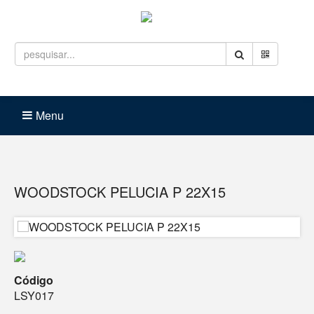
Entrar
Carrinho (
0
)
Menu
WOODSTOCK PELUCIA P 22X15
Código
LSY017