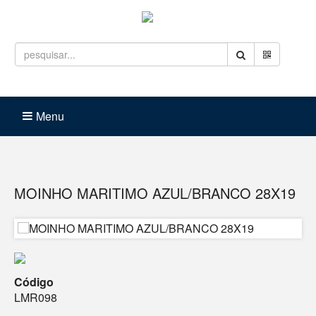
Entrar
Carrinho (
0
)
Menu
MOINHO MARITIMO AZUL/BRANCO 28X19
Código
LMR098