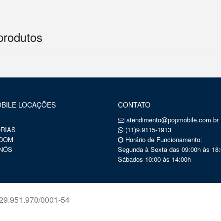
produtos
BILE LOCAÇÕES
CONTATO
atendimento@popmobile.com.br
RIAS
(11)9.9115-1913
OOM
Horário de Funcionamento:
NÓS
Segunda à Sexta das 09:00h às 18:
Sábados 10:00 às 14:00h
9.951.970/0001-54