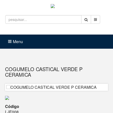
Entrar
Carrinho (
0
)
Menu
COGUMELO CASTICAL VERDE P
CERAMICA
Código
LJF008