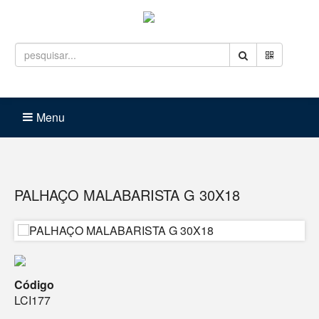
Entrar
Carrinho (
0
)
Menu
PALHAÇO MALABARISTA G 30X18
Código
LCI177