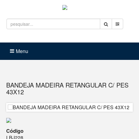
Entrar
Carrinho (
0
)
Menu
BANDEJA MADEIRA RETANGULAR C/ PES
43X12
Código
LBJ228