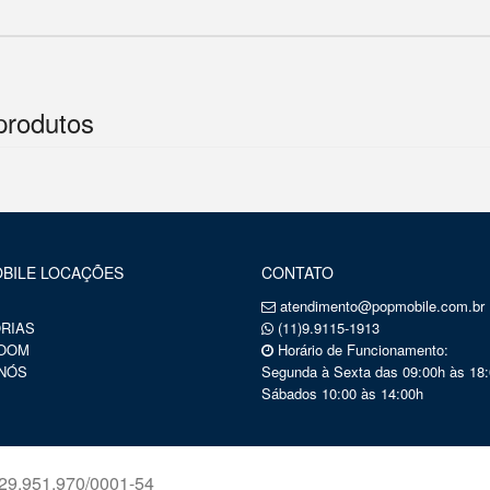
produtos
BILE LOCAÇÕES
CONTATO
atendimento@popmobile.com.br
RIAS
(11)9.9115-1913
OOM
Horário de Funcionamento:
NÓS
Segunda à Sexta das 09:00h às 18:
Sábados 10:00 às 14:00h
9.951.970/0001-54