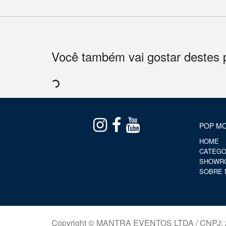
Você também vai gostar destes 
POP MO
HOME
CATEGO
SHOWR
SOBRE 
Copyright © MANTRA EVENTOS LTDA / CNPJ: 2